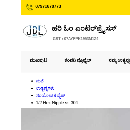
07971670773
ಹರಿ ಓಂ ಎಂಟರ್‌ಪ್ರೈಸಸ್
GST : 07AYFPK1953M1Z4
ಮುಖಪುಟ
ಕಂಪನಿ ಪ್ರೊಫೈಲ್
ನಮ್ಮ ಉತ್ಪನ್
ಮನೆ
ಉತ್ಪನ್ನಗಳು
ಸಂಯೋಜಿತ ಪೈಪ್
1/2 Hex Nipple ss 304